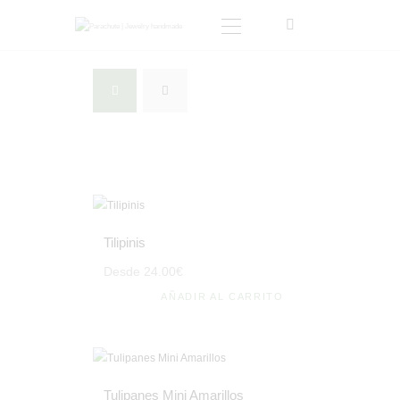
INICIO
TIENDA
SOBRE MI
BLOG
CONTACTO
CARRITO
Tilipinis
MI CUENTA
Desde
24
.
00
€
AÑADIR AL CARRITO
Tulipanes Mini Amarillos