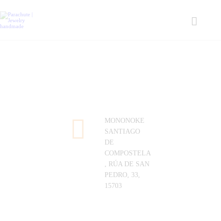
INICIO
Search
Tienda
Sobre mi
Blog
Contacto
MONONOKE
Carrito
SANTIAGO
DE
COMPOSTELA
Mi cuenta
, RÚA DE SAN
PEDRO, 33,
15703