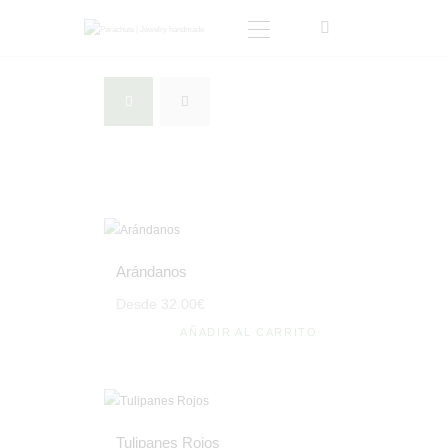
INICIO
TIENDA
SOBRE MI
BLOG
CONTACTO
CARRITO
Arándanos
MI CUENTA
Desde
32
.
00
€
AÑADIR AL CARRITO
Tulipanes Rojos