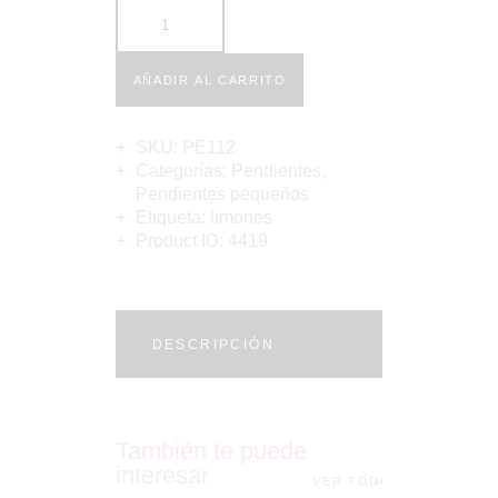
AÑADIR AL CARRITO
SKU:
PE112
Categorías:
Pendientes
,
Pendientes pequeños
Etiqueta:
limones
Product ID:
4419
DESCRIPCIÓN
También te puede
interesar
VER TODO