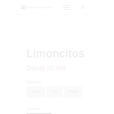
INICIO
TIENDA
SOBRE MI
Limoncitos
BLOG
CONTACTO
Desde
32
.
00
€
CARRITO
MI CUENTA
Material
Latón
Oro
Plata
Cantidad: