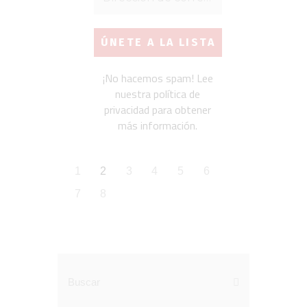
¡No hacemos spam! Lee
nuestra
política de
privacidad
para obtener
más información.
1
2
3
4
5
6
7
8
Buscar