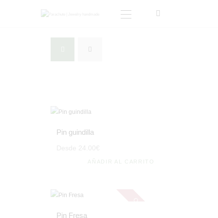
INICIO
TIENDA
SOBRE MI
BLOG
CONTACTO
CARRITO
Pin guindilla
MI CUENTA
Desde
24
.
00
€
AÑADIR AL CARRITO
Out of stock
Pin Fresa