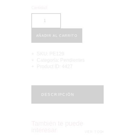
Cantidad:
AÑADIR AL CARRITO
SKU:
PE129
Categoría:
Pendientes
Product ID:
4427
DESCRIPCIÓN
También te puede
interesar
VER TODO