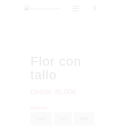
INICIO
TIENDA
SOBRE MI
Flor con
BLOG
tallo
CONTACTO
CARRITO
MI CUENTA
Desde
36
.
00
€
Material
Latón
Oro
Plata