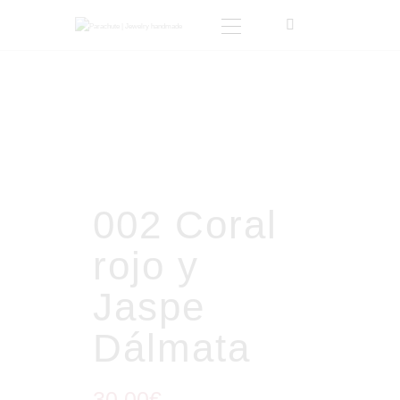
INICIO
TIENDA
SOBRE MI
BLOG
002 Coral
CONTACTO
CARRITO
rojo y
MI CUENTA
Jaspe
Dálmata
30
.
00
€