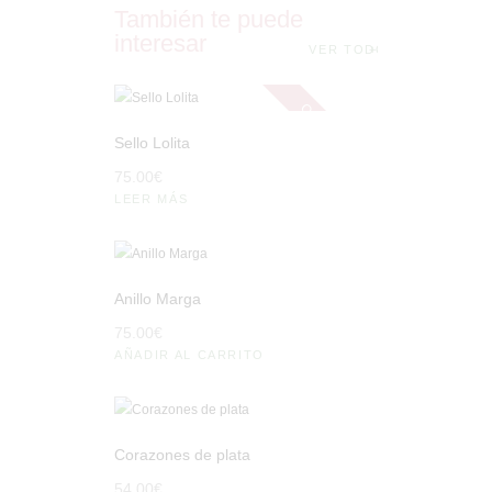
También te puede
interesar
VER TODO
Out of stock
Sello Lolita
75
.
00
€
LEER MÁS
Anillo Marga
75
.
00
€
AÑADIR AL CARRITO
Corazones de plata
54
.
00
€