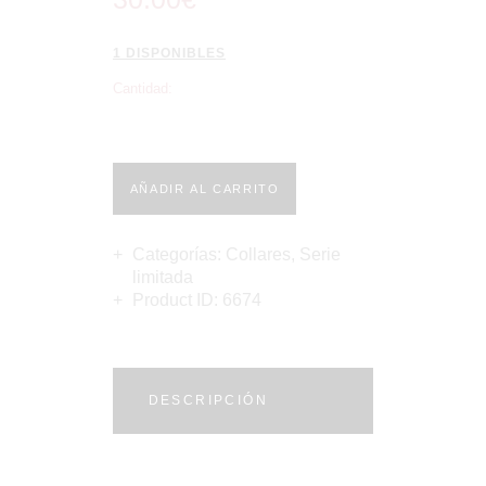
1 DISPONIBLES
Cantidad:
AÑADIR AL CARRITO
Categorías:
Collares
,
Serie
limitada
Product ID:
6674
DESCRIPCIÓN