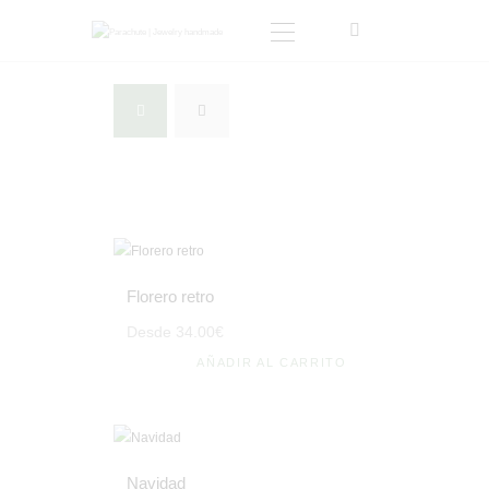
INICIO
TIENDA
SOBRE MI
BLOG
CONTACTO
CARRITO
Florero retro
MI CUENTA
Desde
34
.
00
€
AÑADIR AL CARRITO
Navidad