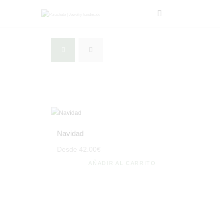
INICIO
TIENDA
SOBRE MI
BLOG
CONTACTO
CARRITO
Navidad
MI CUENTA
Desde
42
.
00
€
AÑADIR AL CARRITO